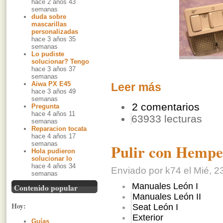
hace 2 años 43
semanas
duda sobre
mascarillas
personalizadas
hace 3 años 35
semanas
Lo pudiste
solucionar? Tengo
hace 3 años 37
semanas
Aiwa PX E45
Leer más
hace 3 años 49
semanas
2 comentarios
Pregunta
hace 4 años 11
63933 lecturas
semanas
Reparacion tocata
hace 4 años 17
semanas
Pulir con Hempe
Hola pudieron
solucionar lo
hace 4 años 34
Enviado por k74 el Mié, 2
semanas
Manuales León I
Contenido popular
Manuales León II
Hoy:
Seat León I
Exterior
Guías