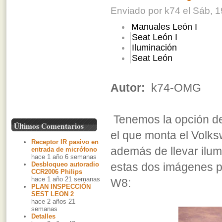
Enviado por k74 el Sáb, 1
Manuales León I
Seat León I
Iluminación
Seat León
Autor:
k74-OMG
Tenemos la opción de 
Últimos Comentarios
el que monta el Volk
Receptor IR pasivo en
además de llevar ilum
entrada de micrófono
hace 1 año 6 semanas
Desbloqueo autoradio
estas dos imágenes pod
CCR2006 Philips
hace 1 año 21 semanas
W8:
PLAN INSPECCIÓN
SEST LEON 2
hace 2 años 21
semanas
Detalles