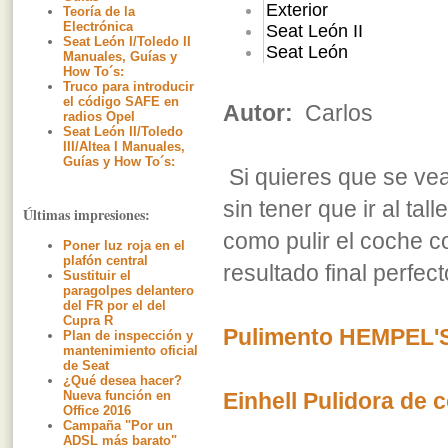
Exterior
Teoría de la
Electrónica
Seat León II
Seat León I/Toledo II
Seat León
Manuales, Guías y
How To´s:
Truco para introducir
el código SAFE en
Autor:
Carlos
radios Opel
Seat León II/Toledo
III/Altea I Manuales,
Guías y How To´s:
Si quieres que se ve
sin tener que ir al tal
Últimas impresiones:
como pulir el coche 
Poner luz roja en el
plafón central
resultado final perfect
Sustituir el
paragolpes delantero
del FR por el del
Cupra R
Pulimento HEMPEL
Plan de inspección y
mantenimiento oficial
de Seat
¿Qué desea hacer?
Einhell Pulidora de
Nueva función en
Office 2016
Campaña "Por un
ADSL más barato"