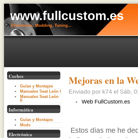
www.fullcustom.es
Electronics, Modding, Tuning...
Coches
Mejoras en la W
Guías y Montajes
Enviado por k74 el Sáb, 0
Manuales Seat León I
Manuales Seat León
II
Web FullCustom.es
Informática
Guías y Montajes
Mods
Estos días me he ded
Electrónica