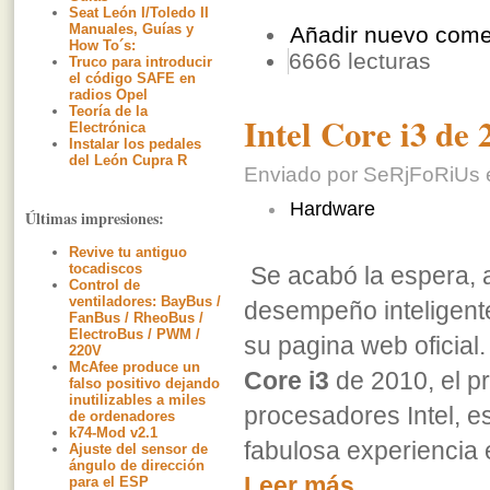
Seat León I/Toledo II
Manuales, Guías y
Añadir nuevo come
How To´s:
6666 lecturas
Truco para introducir
el código SAFE en
radios Opel
Teoría de la
Intel Core i3 de 
Electrónica
Instalar los pedales
del León Cupra R
Enviado por SeRjFoRiUs e
Hardware
Últimas impresiones:
Revive tu antiguo
tocadiscos
Se acabó la espera, a
Control de
ventiladores: BayBus /
desempeño inteligente
FanBus / RheoBus /
ElectroBus / PWM /
su pagina web oficial
220V
McAfee produce un
Core i3
de 2010, el pr
falso positivo dejando
inutilizables a miles
procesadores Intel, es
de ordenadores
k74-Mod v2.1
fabulosa experiencia 
Ajuste del sensor de
ángulo de dirección
Leer más
para el ESP