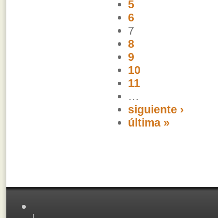
5
6
7
8
9
10
11
…
siguiente ›
última »