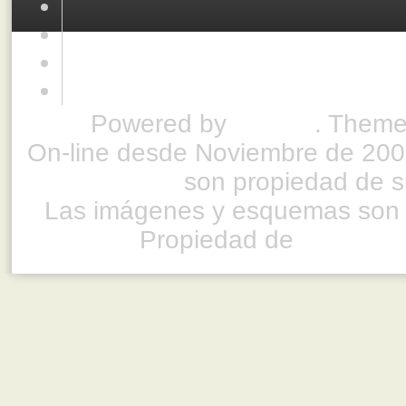
Powered by
Drupal
. Theme
On-line desde Noviembre de 200
son propiedad de su
Las imágenes y esquemas son 
Propiedad de
www.ful