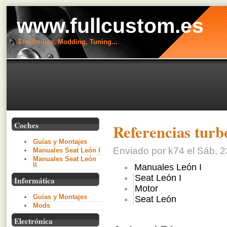
www.fullcustom.es
Electronics, Modding, Tuning...
Coches
Referencias tur
Guías y Montajes
Enviado por k74 el Sáb, 2
Manuales Seat León I
Manuales Seat León
II
Manuales León I
Seat León I
Informática
Motor
Guías y Montajes
Seat León
Mods
Electrónica