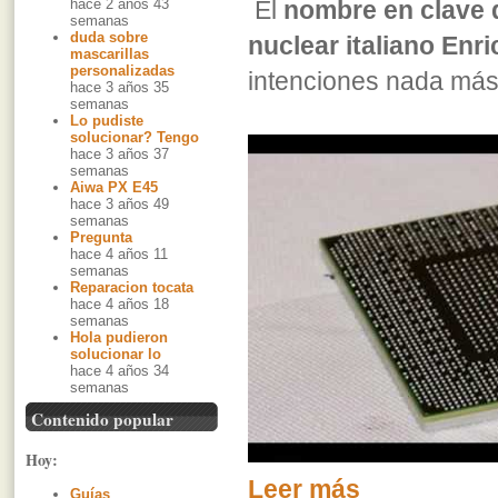
hace 2 años 43
El
nombre en clave d
semanas
duda sobre
nuclear italiano Enr
mascarillas
personalizadas
intenciones nada más
hace 3 años 35
semanas
Lo pudiste
solucionar? Tengo
hace 3 años 37
semanas
Aiwa PX E45
hace 3 años 49
semanas
Pregunta
hace 4 años 11
semanas
Reparacion tocata
hace 4 años 18
semanas
Hola pudieron
solucionar lo
hace 4 años 34
semanas
Contenido popular
Hoy:
Leer más
Guías