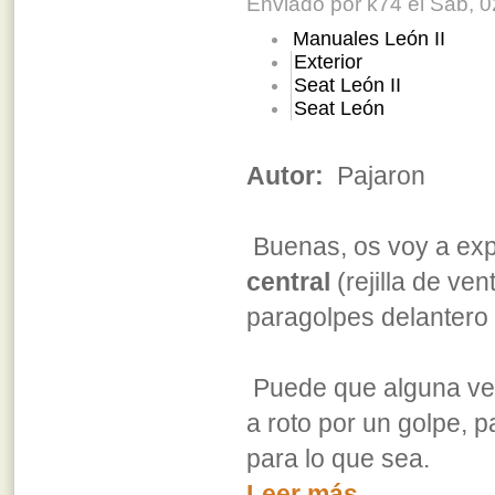
Enviado por k74 el Sáb, 0
Manuales León II
Exterior
Seat León II
Seat León
Autor:
Pajaron
Buenas, os voy a exp
central
(rejilla de ven
paragolpes delantero
Puede que alguna vez
a roto por un golpe, p
para lo que sea.
Leer más