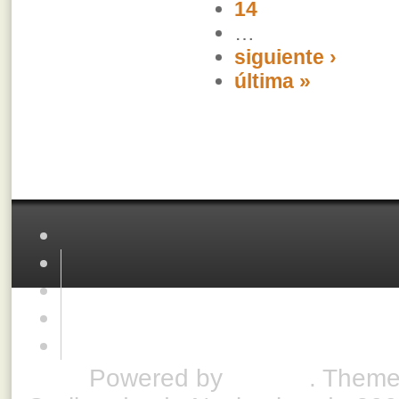
14
…
siguiente ›
última »
Powered by
Drupal
. Theme