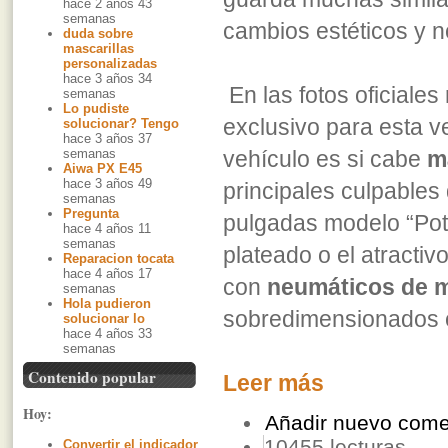
hace 2 años 43
semanas
cambios estéticos y 
duda sobre
mascarillas
personalizadas
hace 3 años 34
En las fotos oficiales
semanas
Lo pudiste
exclusivo para esta v
solucionar? Tengo
hace 3 años 37
semanas
vehículo es si cabe
m
Aiwa PX E45
hace 3 años 49
principales culpables
semanas
Pregunta
pulgadas modelo “Pot
hace 4 años 11
semanas
plateado o el atractiv
Reparacion tocata
hace 4 años 17
con
neumáticos de 
semanas
Hola pudieron
sobredimensionados c
solucionar lo
hace 4 años 33
semanas
Contenido popular
Leer más
Hoy:
Añadir nuevo come
10455 lecturas
Convertir el indicador