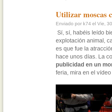
Utilizar moscas 
Enviado por k74 el Vie, 30
Sí, sí, habéis leído b
explotación animal, c
es que fue la atracció
hace unos días. La 
publicidad en un m
feria, mira en el víde