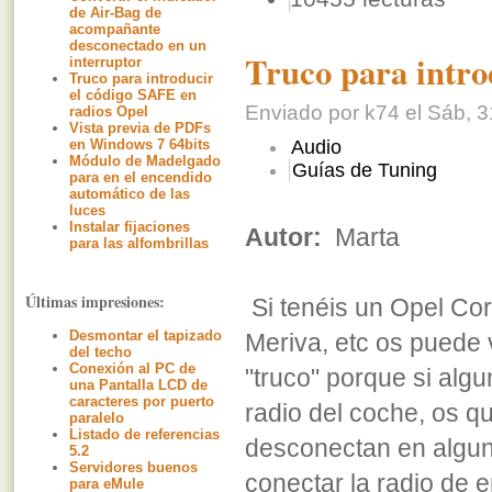
de Air-Bag de
acompañante
desconectado en un
Truco para intro
interruptor
Truco para introducir
el código SAFE en
Enviado por k74 el Sáb, 3
radios Opel
Vista previa de PDFs
en Windows 7 64bits
Audio
Módulo de Madelgado
Guías de Tuning
para en el encendido
automático de las
luces
Instalar fijaciones
Autor:
Marta
para las alfombrillas
Últimas impresiones:
Si tenéis un Opel Cor
Desmontar el tapizado
Meriva, etc os puede 
del techo
Conexión al PC de
"truco" porque si alg
una Pantalla LCD de
caracteres por puerto
radio del coche, os qu
paralelo
Listado de referencias
desconectan en algun
5.2
Servidores buenos
conectar la radio de e
para eMule