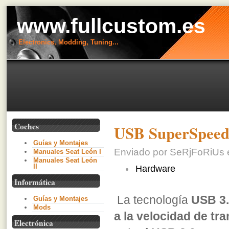
www.fullcustom.es
Electronics, Modding, Tuning...
Coches
USB SuperSpeed
Guías y Montajes
Enviado por SeRjFoRiUs e
Manuales Seat León I
Manuales Seat León
II
Hardware
Informática
La tecnología
USB 3.
Guías y Montajes
Mods
a la velocidad de tr
Electrónica