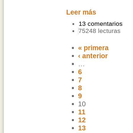
Leer más
13 comentarios
75248 lecturas
« primera
‹ anterior
…
6
7
8
9
10
11
12
13