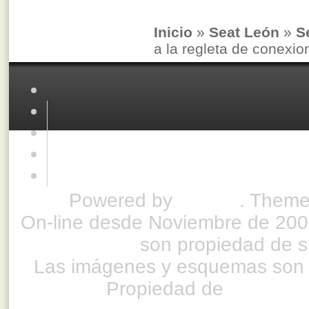
Inicio
»
Seat León
»
S
a la regleta de conexio
Powered by
Drupal
. Theme
On-line desde Noviembre de 200
son propiedad de su
Las imágenes y esquemas son 
Propiedad de
www.ful