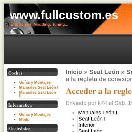
www.fullcustom.es
Electronics, Modding, Tuning...
Inicio
»
Seat León
»
S
Coches
a la regleta de conexio
Guías y Montajes
Acceder a la regl
Manuales Seat León I
Manuales Seat León
II
Enviado por k74 el Sáb, 1
Informática
Manuales León I
Guías y Montajes
Seat León I
Mods
Interior
Electrónica
Seat León