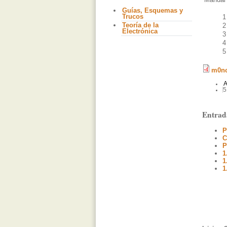
Guías, Esquemas y
Trucos
1
Teoría de la
2
Electrónica
3
4
5
m0nc
A
5
Entrad
P
C
P
1
1
1