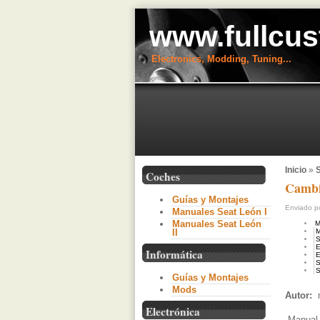
www.fullcus
Electronics, Modding, Tuning...
Inicio
»
S
Coches
Cambia
Guías y Montajes
Enviado po
Manuales Seat León I
Manuales Seat León
M
II
M
S
E
Informática
E
S
S
Guías y Montajes
Mods
Autor:
Electrónica
Manual p