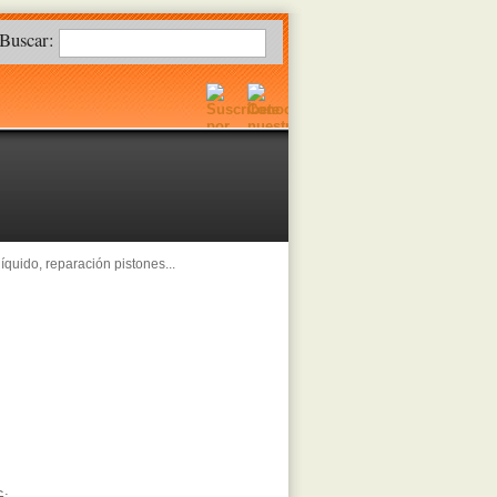
Buscar:
íquido, reparación pistones...
G: