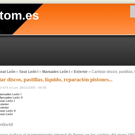
tom.es
eat León
»
Seat León I
»
Manuales León I
»
Exterior
» Cambiar discos, pastillas, l
r discos, pastillas, líquido, reparación pistones...
r k74 el Lun, 28/11/2005 - 00:00.
anuales León I
anuales León II
eat León I
xterior
xterior
eat León II
eat León
m0nch0
ara realizar el mantenimiento integral de frenos en los coches del grupo VA