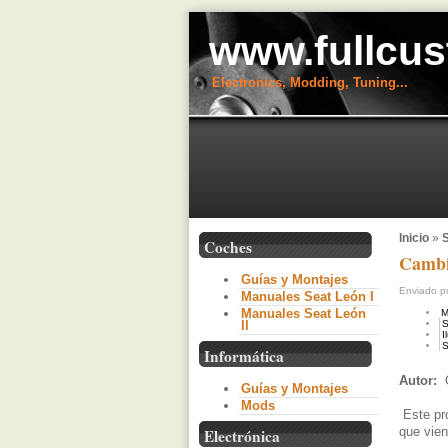
www.fullcus
Electronics, Modding, Tuning...
Inicio
»
S
Coches
Cambio
Guías y Montajes
Enviado po
Manuales Seat León I
Manuales Seat León
M
II
S
I
S
Informática
Autor:
Guías y Montajes
Mods
Este pro
que vien
Electrónica