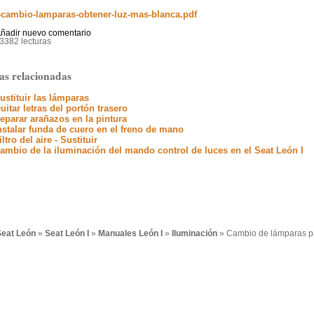
cambio-lamparas-obtener-luz-mas-blanca.pdf
ñadir nuevo comentario
3382 lecturas
as relacionadas
ustituir las lámparas
uitar letras del portón trasero
eparar arañazos en la pintura
nstalar funda de cuero en el freno de mano
iltro del aire - Sustituir
ambio de la iluminación del mando control de luces en el Seat León I
eat León
»
Seat León I
»
Manuales León I
»
Iluminación
» Cambio de lámparas pa