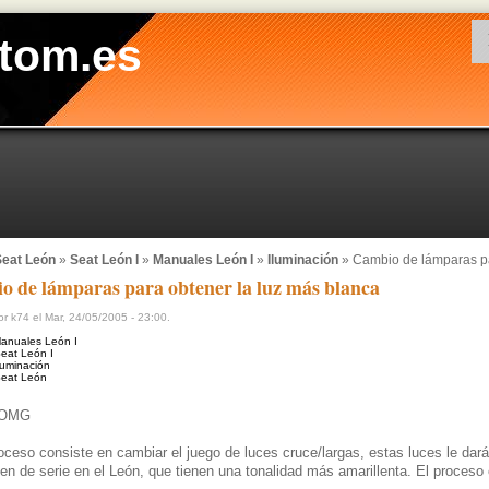
tom.es
eat León
»
Seat León I
»
Manuales León I
»
Iluminación
» Cambio de lámparas pa
 de lámparas para obtener la luz más blanca
r k74 el Mar, 24/05/2005 - 23:00.
anuales León I
eat León I
luminación
eat León
OMG
ceso consiste en cambiar el juego de luces cruce/largas, estas luces le da
en de serie en el León, que tienen una tonalidad más amarillenta. El proceso 