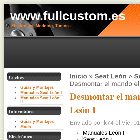
www.fullcustom.es
Electronics, Modding, Tuning...
Inicio
»
Seat León
»
S
Coches
Desmontar el mando ele
Guías y Montajes
Desmontar el mand
Manuales Seat León I
Manuales Seat León
II
León I
Informática
Guías y Montajes
Enviado por k74 el Vie, 01
Mods
Manuales León I
Electrónica
Seat León I