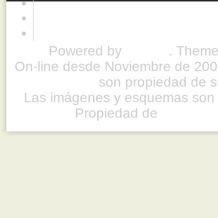
Powered by
Drupal
. Theme
On-line desde Noviembre de 200
son propiedad de su
Las imágenes y esquemas son 
Propiedad de
www.ful