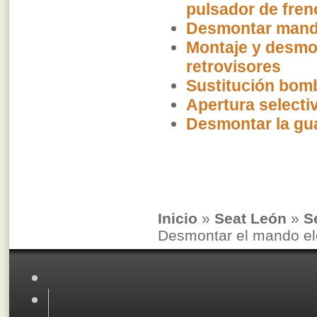
pulsador de fren
Desmontar mando 
Montaje y desmo
retrovisores
Sustitución bomb
Apertura selecti
Desmontar la gu
Inicio
»
Seat León
»
S
Desmontar el mando ele