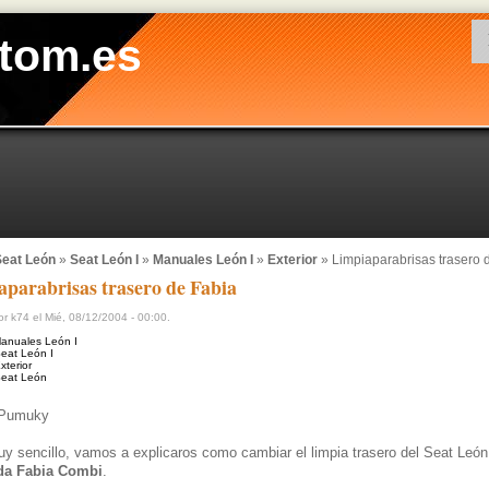
tom.es
eat León
»
Seat León I
»
Manuales León I
»
Exterior
» Limpiaparabrisas trasero 
parabrisas trasero de Fabia
r k74 el Mié, 08/12/2004 - 00:00.
anuales León I
eat León I
xterior
eat León
Pumuky
y sencillo, vamos a explicaros como cambiar el limpia trasero del Seat Le
da Fabia Combi
.