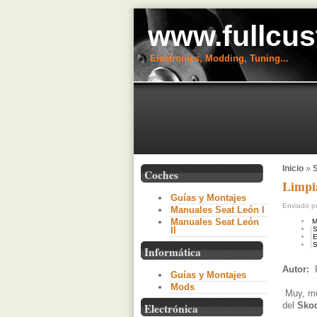
www.fullcus
Electronics, Modding, Tuning...
Inicio
»
S
Coches
Limpia
Guías y Montajes
Enviado po
Manuales Seat León I
Manuales Seat León
M
II
S
E
S
Informática
Autor:
Guías y Montajes
Mods
Muy, mu
del
Sko
Electrónica