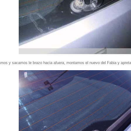
mos y sacamos le brazo hacia afuera, montamos el nuevo del Fabia y apretam