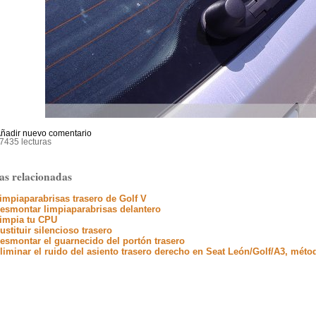
ñadir nuevo comentario
7435 lecturas
as relacionadas
impiaparabrisas trasero de Golf V
esmontar limpiaparabrisas delantero
impia tu CPU
ustituir silencioso trasero
esmontar el guarnecido del portón trasero
liminar el ruido del asiento trasero derecho en Seat León/Golf/A3, méto