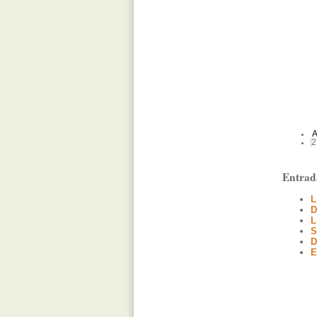
A
2
Entrad
L
D
L
S
D
E