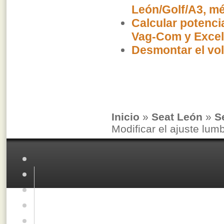
León/Golf/A3, m
Calcular potenci
Vag-Com y Excel
Desmontar el vol
Inicio
»
Seat León
»
S
Modificar el ajuste lum