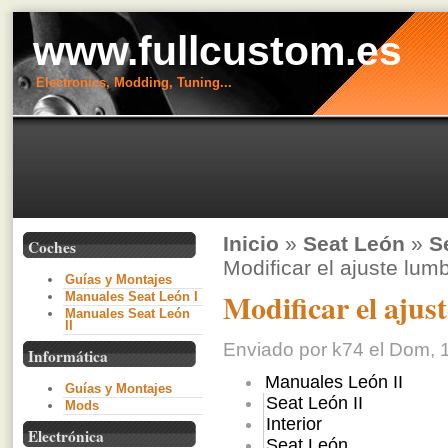
www.fullcustom.es
Electronics, Modding, Tuning...
Inicio
»
Seat León
»
S
Coches
Modificar el ajuste lum
Guías y Montajes
Modificar el ajus
Manuales Seat León I
Manuales Seat León
II
Enviado por k74 el Dom, 1
Informática
Manuales León II
Guías y Montajes
Seat León II
Mods
Interior
Electrónica
Seat León