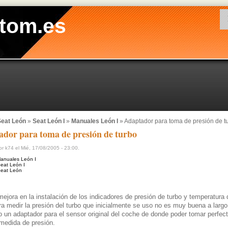
tom.es
eat León
»
Seat León I
»
Manuales León I
» Adaptador para toma de presión de t
dor para toma de presión de turbo
r k74 el Mié, 17/08/2005 - 23:00.
anuales León I
eat León I
eat León
jora en la instalación de los indicadores de presión de turbo y temperatura 
a medir la presión del turbo que inicialmente se uso no es muy buena a largo
 un adaptador para el sensor original del coche de donde poder tomar perfe
medida de presión.