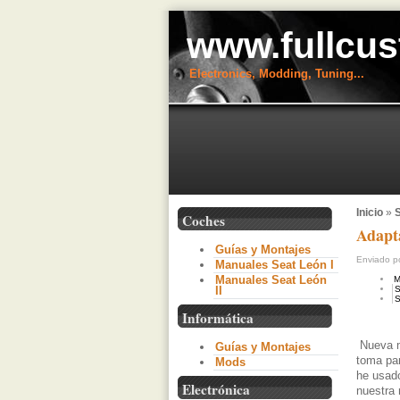
www.fullcus
Electronics, Modding, Tuning...
Inicio
»
S
Coches
Adapta
Guías y Montajes
Enviado po
Manuales Seat León I
Manuales Seat León
M
II
S
S
Informática
Nueva me
Guías y Montajes
toma par
Mods
he usado
Electrónica
nuestra 