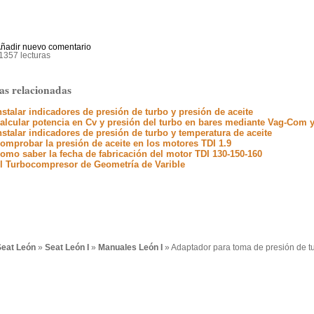
ñadir nuevo comentario
1357 lecturas
as relacionadas
nstalar indicadores de presión de turbo y presión de aceite
alcular potencia en Cv y presión del turbo en bares mediante Vag-Com y
nstalar indicadores de presión de turbo y temperatura de aceite
omprobar la presión de aceite en los motores TDI 1.9
omo saber la fecha de fabricación del motor TDI 130-150-160
l Turbocompresor de Geometría de Varible
eat León
»
Seat León I
»
Manuales León I
» Adaptador para toma de presión de t