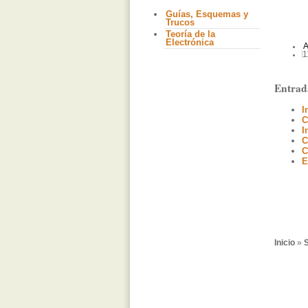
Guías, Esquemas y
Trucos
Teoría de la
Electrónica
A
1
Entrad
I
C
I
C
C
E
Inicio
»
S