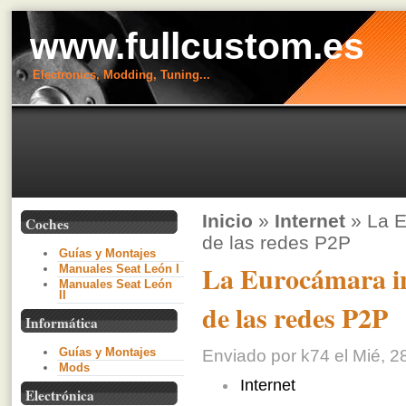
www.fullcustom.es
Electronics, Modding, Tuning...
Inicio
»
Internet
» La E
Coches
de las redes P2P
Guías y Montajes
La Eurocámara ins
Manuales Seat León I
Manuales Seat León
II
de las redes P2P
Informática
Guías y Montajes
Enviado por k74 el Mié, 2
Mods
Internet
Electrónica