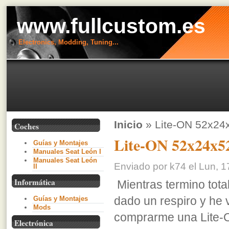
www.fullcustom.es
Electronics, Modding, Tuning...
Inicio
» Lite-ON 52x24
Coches
Lite-ON 52x24x5
Guías y Montajes
Manuales Seat León I
Manuales Seat León
Enviado por k74 el Lun, 1
II
Informática
Mientras termino tota
dado un respiro y he
Guías y Montajes
Mods
comprarme una Lite-
Electrónica