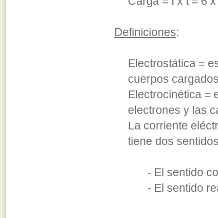
Carga = I x t = 6
Definiciones
:
Electrostática = e
cuerpos cargados
Electrocinética =
electrones y las c
La corriente eléct
tiene dos sentidos
- El sentido c
- El sentido re