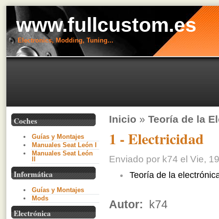
www.fullcustom.es
Electronics, Modding, Tuning...
Inicio
»
Teoría de la E
Coches
1 - Electricidad
Guías y Montajes
Manuales Seat León I
Manuales Seat León
Enviado por k74 el Vie, 19
II
Informática
Teoría de la electrónic
Guías y Montajes
Mods
Autor:
k74
Electrónica