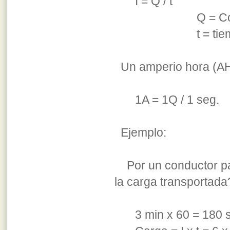
I = Q / t I =
Q = C
t = ti
Un amperio hora (AH)
1A = 1Q / 1 seg.
Ejemplo:
Por un conductor pas
la carga transportada
3 min x 60 = 180 