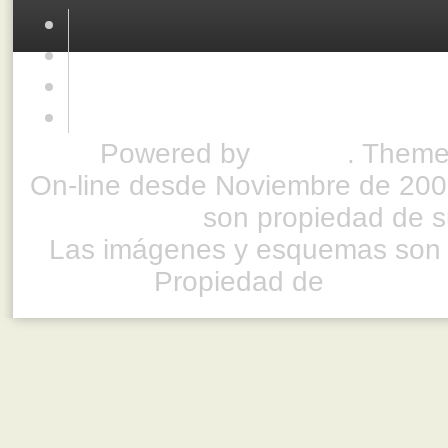
Powered by
Drupal
. Theme
On-line desde Noviembre de 200
son propiedad de su
Las imágenes y esquemas son 
Propiedad de
www.ful