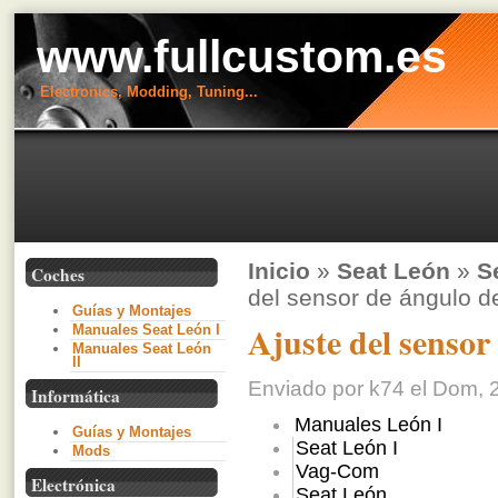
www.fullcustom.es
Electronics, Modding, Tuning...
Inicio
»
Seat León
»
S
Coches
del sensor de ángulo d
Guías y Montajes
Ajuste del sensor
Manuales Seat León I
Manuales Seat León
II
Enviado por k74 el Dom, 2
Informática
Manuales León I
Guías y Montajes
Seat León I
Mods
Vag-Com
Electrónica
Seat León