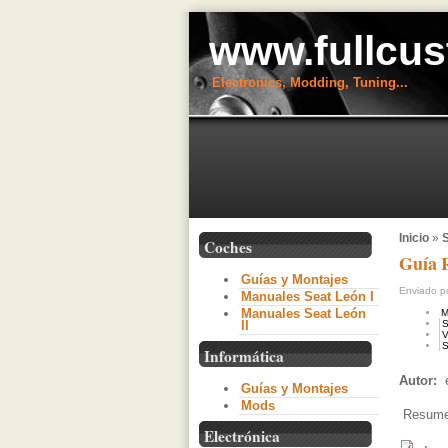
www.fullcus
Electronics, Modding, Tuning...
Inicio
»
S
Coches
Guía 
Guías y Montajes
Enviado po
Manuales Seat León I
Manuales Seat León
M
II
S
V
S
Informática
Autor:
e
Guías y Montajes
Mods
Resumen
Electrónica