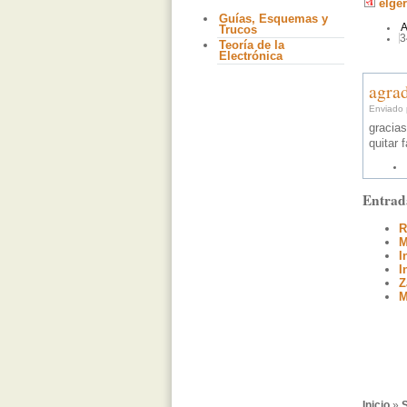
elge
Guías, Esquemas y
A
Trucos
3
Teoría de la
Electrónica
agra
Enviado p
gracia
quitar 
Entrad
R
M
I
I
Z
M
Inicio
»
S