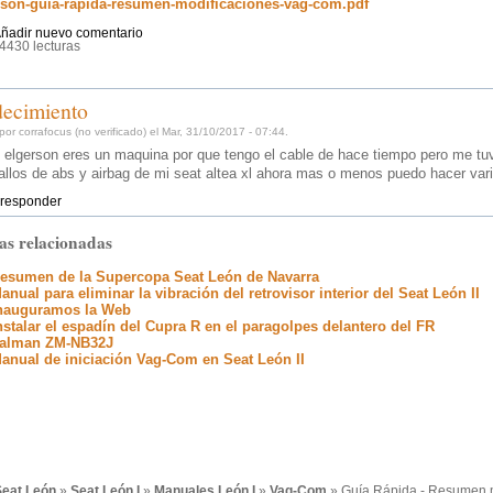
rson-guia-rapida-resumen-modificaciones-vag-com.pdf
ñadir nuevo comentario
4430 lecturas
decimiento
or corrafocus (no verificado) el Mar, 31/10/2017 - 07:44.
s elgerson eres un maquina por que tengo el cable de hace tiempo pero me t
fallos de abs y airbag de mi seat altea xl ahora mas o menos puedo hacer varia
responder
as relacionadas
esumen de la Supercopa Seat León de Navarra
anual para eliminar la vibración del retrovisor interior del Seat León II
nauguramos la Web
nstalar el espadín del Cupra R en el paragolpes delantero del FR
alman ZM-NB32J
anual de iniciación Vag-Com en Seat León II
eat León
»
Seat León I
»
Manuales León I
»
Vag-Com
» Guía Rápida - Resumen 