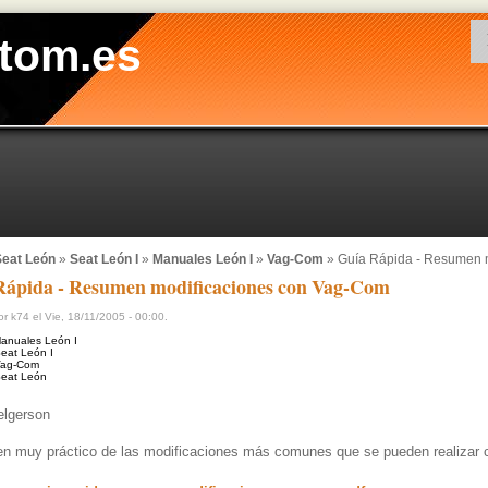
tom.es
eat León
»
Seat León I
»
Manuales León I
»
Vag-Com
» Guía Rápida - Resumen 
Rápida - Resumen modificaciones con Vag-Com
r k74 el Vie, 18/11/2005 - 00:00.
anuales León I
eat León I
ag-Com
eat León
lgerson
 muy práctico de las modificaciones más comunes que se pueden realizar 