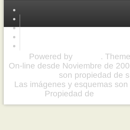
Powered by
Drupal
. Theme
On-line desde Noviembre de 200
son propiedad de su
Las imágenes y esquemas son 
Propiedad de
www.ful