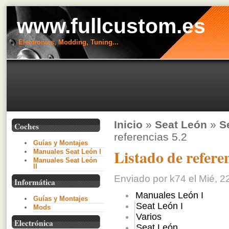
www.fullcustom.es
Electronics, Modding, Tuning...
Inicio
»
Seat León
»
S
Coches
referencias 5.2
Guías y Montajes
Listado de referen
Manuales Seat León I
Manuales Seat León
II
Enviado por k74 el Mié, 2
Informática
Manuales León I
Guías y Montajes
Seat León I
Mods
Varios
Electrónica
Seat León