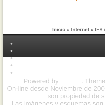
Inicio
»
Internet
» IE8 
Powered by
Drupal
. Theme
On-line desde Noviembre de 200
son propiedad de su
Las imágenes y esquemas son 