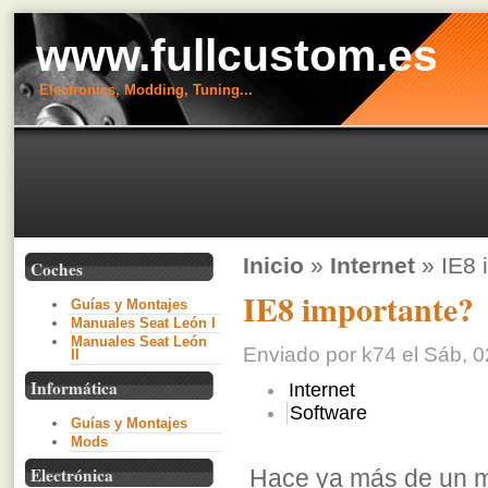
www.fullcustom.es
Electronics, Modding, Tuning...
Inicio
»
Internet
» IE8 
Coches
IE8 importante?
Guías y Montajes
Manuales Seat León I
Manuales Seat León
Enviado por k74 el Sáb, 0
II
Informática
Internet
Software
Guías y Montajes
Mods
Electrónica
Hace ya más de un me