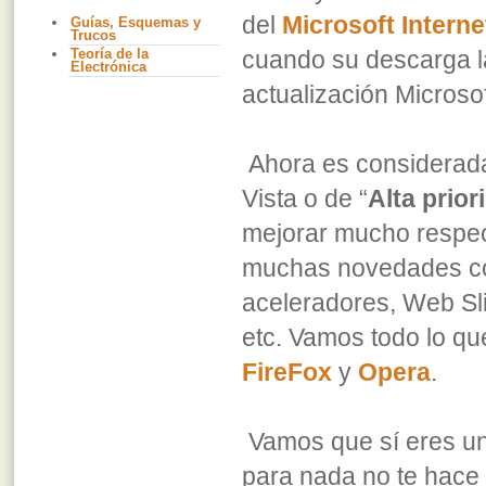
del
Microsoft Interne
Guías, Esquemas y
Trucos
Teoría de la
cuando su descarga l
Electrónica
actualización Micros
Ahora es considerada
Vista o de “
Alta prior
mejorar mucho respecto
muchas novedades com
aceleradores, Web Sli
etc. Vamos todo lo q
FireFox
y
Opera
.
Vamos que sí eres un 
para nada no te hace f