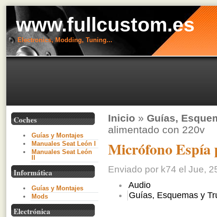
www.fullcustom.es
Electronics, Modding, Tuning...
Inicio
»
Guías, Esque
Coches
alimentado con 220v
Guías y Montajes
Micrófono Espía 
Manuales Seat León I
Manuales Seat León
II
Enviado por k74 el Jue, 2
Informática
Audio
Guías y Montajes
Guías, Esquemas y Tr
Mods
Electrónica