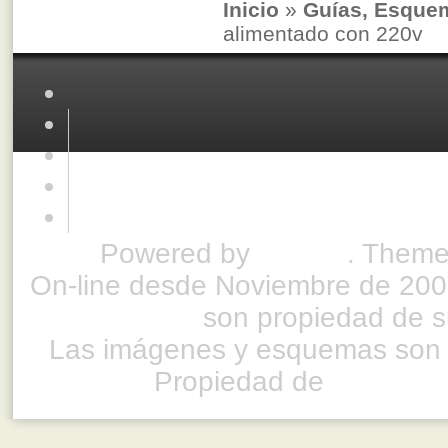
Inicio
»
Guías, Esque
alimentado con 220v
Powered by
Drupal
. Theme
On-line desde Noviembre de 200
son propiedad de su
Las imágenes y esquemas son 
Propiedad de
www.ful