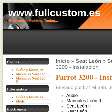
www.fullcustom.es
Electronics, Modding, Tuning...
Inicio
»
Seat León
»
S
Coches
3200 - Instalación
Guías y Montajes
Parrot 3200 - Ins
Manuales Seat León I
Manuales Seat León
II
Enviado por k74 el Sáb, 0
Informática
Audio
Guías y Montajes
Manuales León II
Mods
Seat León II
Electrónica
Seat León