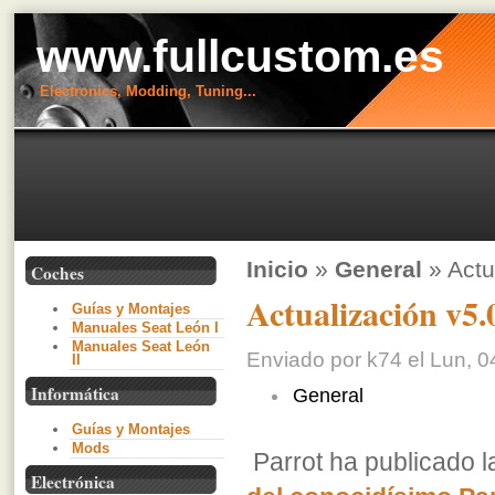
www.fullcustom.es
Electronics, Modding, Tuning...
Inicio
»
General
» Actu
Coches
Actualización v5
Guías y Montajes
Manuales Seat León I
Manuales Seat León
Enviado por k74 el Lun, 0
II
Informática
General
Guías y Montajes
Mods
Parrot ha publicado 
Electrónica