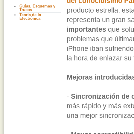
del conocidísimo Pa
Guías, Esquemas y
producto estrella, est
Trucos
Teoría de la
representa un gran s
Electrónica
importantes
que sol
problemas que última
iPhone iban sufriendo
la hora de enlazar su 
Mejoras introducida
-
Sincronización de 
más rápido y más ext
una mejor sincronizac