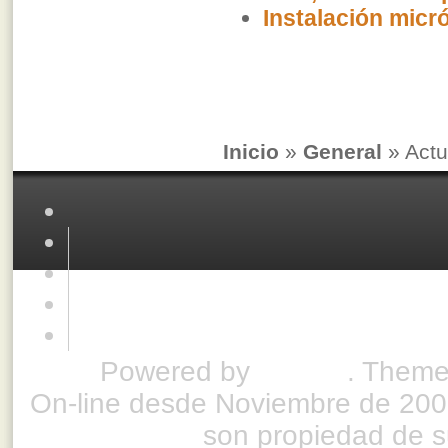
Instalación micró
Inicio
»
General
» Actu
Powered by
Drupal
. Theme
On-line desde Noviembre de 200
son propiedad de su