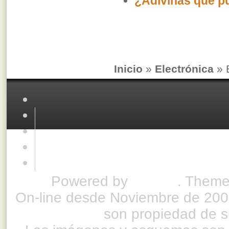
¿Adivinas que p
Inicio
»
Electrónica
» 
Powered by
Drupal
. Theme
On-line desde Noviembre de 200
son propiedad de su