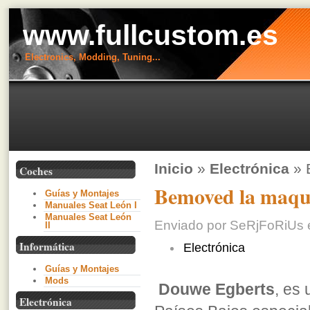
www.fullcustom.es
Electronics, Modding, Tuning...
Inicio
»
Electrónica
» 
Coches
Bemoved la maqui
Guías y Montajes
Manuales Seat León I
Manuales Seat León
Enviado por SeRjFoRiUs e
II
Informática
Electrónica
Guías y Montajes
Mods
Douwe Egberts
, es
Electrónica