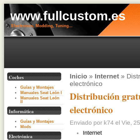
www.fullcustom.es
Electronics, Modding, Tuning...
Inicio
»
Internet
» Dist
Coches
electrónico
Guías y Montajes
Distribución grat
Manuales Seat León I
Manuales Seat León
II
electrónico
Informática
Guías y Montajes
Enviado por k74 el Vie, 25
Mods
Internet
Electrónica