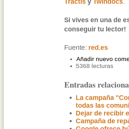
Tractis
y
Twindocs
.
Si vives en una de 
conseguir tu lector!
Fuente:
red.es
Añadir nuevo come
5368 lecturas
Entradas relacion
La campaña "Con
todas las comun
Dejar de recibir
Campaña de repa
Google ofrece b