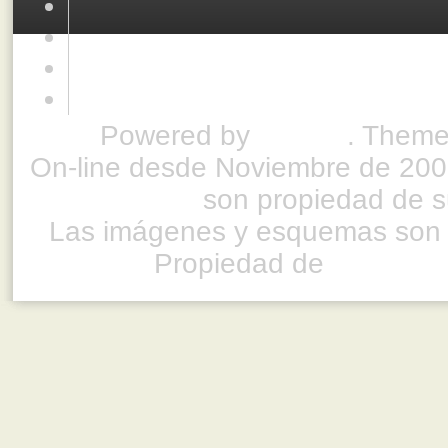
Powered by
Drupal
. Theme
On-line desde Noviembre de 200
son propiedad de su
Las imágenes y esquemas son 
Propiedad de
www.ful