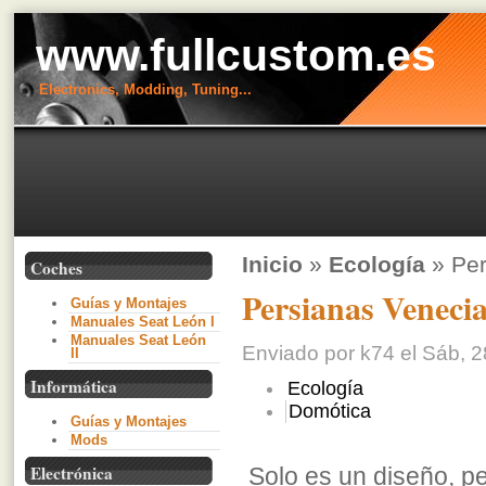
www.fullcustom.es
Electronics, Modding, Tuning...
Inicio
»
Ecología
» Per
Coches
Persianas Veneci
Guías y Montajes
Manuales Seat León I
Manuales Seat León
Enviado por k74 el Sáb, 2
II
Informática
Ecología
Domótica
Guías y Montajes
Mods
Electrónica
Solo es un diseño, p