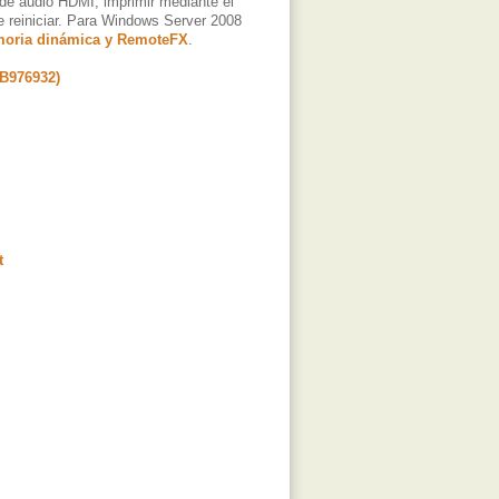
s de audio HDMI, imprimir mediante el
e reiniciar. Para Windows Server 2008
oria dinámica y RemoteFX
.
KB976932)
t