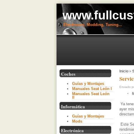
www.fullcus
Electronics, Modding, Tuning...
Inicio
»
S
Coches
Servi
Guías y Montajes
Enviado po
Manuales Seat León I
Manuales Seat León
S
II
Ya tene
Informática
ayer mi
directa
Guías y Montajes
Mods
Este Ser
rendimie
Electrónica