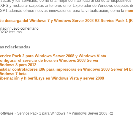
ísticas y los servicios, como una mejor confiabilidad al conectar dispositivo
 XPS y restaurar carpetas anteriores en el Explorador de Windows después d
SP1 además ofrece nuevas innovaciones para la virtualización, como la
mem
de descarga del Windows 7 y Windows Server 2008 R2 Service Pack 1 (
ñadir nuevo comentario
0232 lecturas
as relacionadas
ervice Pack 2 para Windows Server 2008 y Windows Vista
onfigurar el servicio de hora en Windows 2008 Server
indows 8 para 2012
nstalar controladores x86 para impresoras en Windows 2008 Server 64 bi
indows 7 beta
ibernación y hiberfil.sys en Windows Vista y server 2008
oftware
» Service Pack 1 para Windows 7 y Windows Server 2008 R2