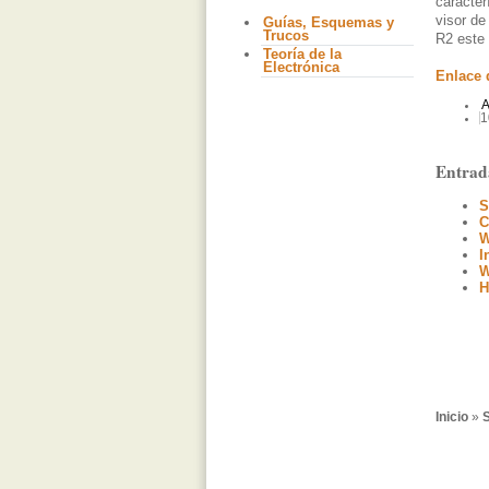
caracter
visor de
Guías, Esquemas y
Trucos
R2 este 
Teoría de la
Electrónica
Enlace 
A
1
Entrad
S
C
W
I
W
H
Inicio
»
S