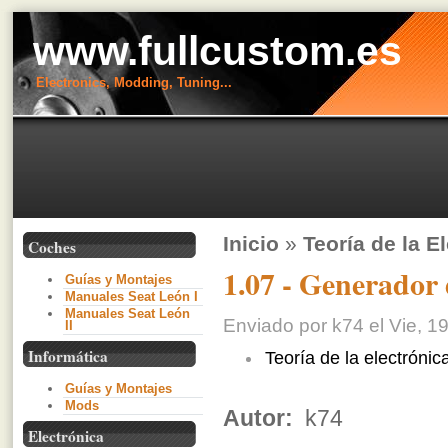
www.fullcustom.es
Electronics, Modding, Tuning...
Inicio
»
Teoría de la E
Coches
1.07 - Generador 
Guías y Montajes
Manuales Seat León I
Manuales Seat León
Enviado por k74 el Vie, 19
II
Informática
Teoría de la electrónic
Guías y Montajes
Mods
Autor:
k74
Electrónica