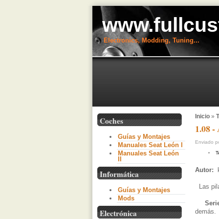
www.fullcus
Electronics, Modding, Tuning...
Inicio
»
T
Coches
1.08 -
Guías y Montajes
Enviado po
Manuales Seat León I
Manuales Seat León
T
II
Autor:
Informática
Las pila
Guías y Montajes
Mods
Seri
demás.
Electrónica