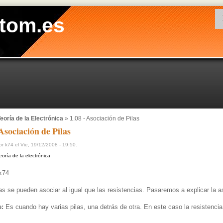
tom.es
eoría de la Electrónica
» 1.08 - Asociación de Pilas
 Asociación de Pilas
r k74 el Vie, 19/12/2008 - 19:50.
eoría de la electrónica
k74
s se pueden asociar al igual que las resistencias. Pasaremos a explicar la as
e:
Es cuando hay varias pilas, una detrás de otra. En este caso la resistenci