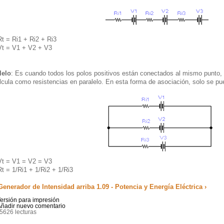
t = Ri1 + Ri2 + Ri3
t = V1 + V2 + V3
lelo
: Es cuando todos los polos positivos están conectados al mismo punto, y
lcula como resistencias en paralelo. En esta forma de asociación, solo se pu
t = V1 = V2 = V3
t = 1/Ri1 + 1/Ri2 + 1/Ri3
 Generador de Intensidad
arriba
1.09 - Potencia y Energía Eléctrica ›
ersión para impresión
ñadir nuevo comentario
5626 lecturas