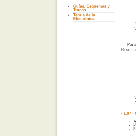
Guías, Esquemas y
Trucos
Teoría de la
Electrónica
R
V
Para
Ri se ca
V
R
‹ 1.07 -
V
A
3