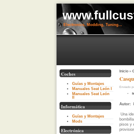
www.fullcus
Electronics, Modding, Tuning...
Inicio
»
G
Coches
Casqui
Guías y Montajes
Enviado po
Manuales Seat León I
Manuales Seat León
I
II
Autor:
Informática
Una idea
Guías y Montajes
bombilla
Mods
pisos y 
provisio
Electrónica