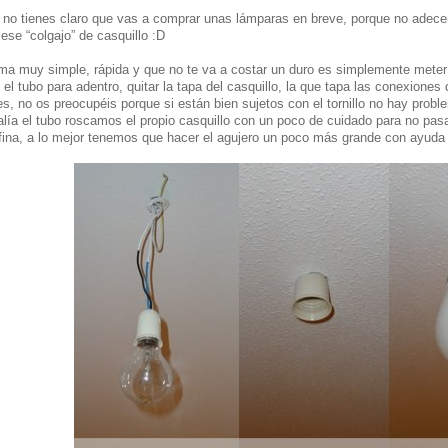
 no tienes claro que vas a comprar unas lámparas en breve, porque no adece
ese “colgajo” de casquillo :D
a muy simple, rápida y que no te va a costar un duro es simplemente meter
 el tubo para adentro, quitar la tapa del casquillo, la que tapa las conexiones 
es, no os preocupéis porque si están bien sujetos con el tornillo no hay probl
lía el tubo roscamos el propio casquillo con un poco de cuidado para no pasa
ina, a lo mejor tenemos que hacer el agujero un poco más grande con ayuda d