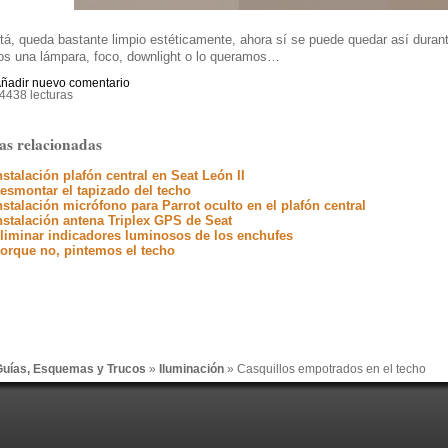
á, queda bastante limpio estéticamente, ahora sí se puede quedar así durant
s una lámpara, foco, downlight o lo queramos…
ñadir nuevo comentario
4438 lecturas
as relacionadas
nstalación plafón central en Seat León II
esmontar el tapizado del techo
nstalación micrófono para Parrot oculto en el plafón central
nstalación antena Triplex GPS de Seat
liminar indicadores luminosos de los enchufes
orque no, pintemos el techo
uías, Esquemas y Trucos
»
Iluminación
» Casquillos empotrados en el techo