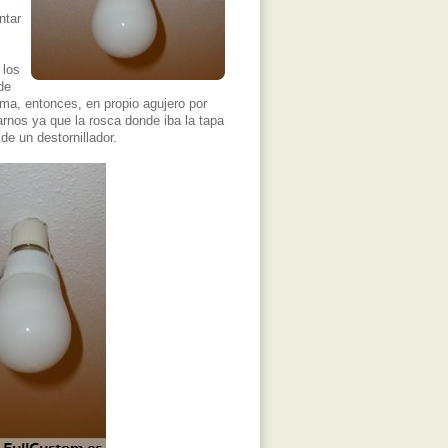
ntar
 los
de
ema, entonces, en propio agujero por
rnos ya que la rosca donde iba la tapa
e un destornillador.