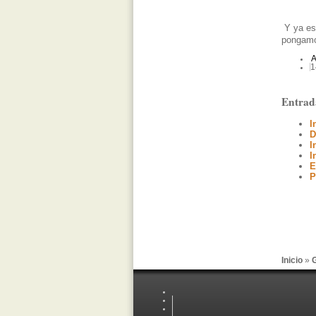
Y ya est
pongamo
A
1
Entrad
I
D
I
I
E
P
Inicio
»
G