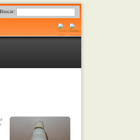
Buscar:
as
n