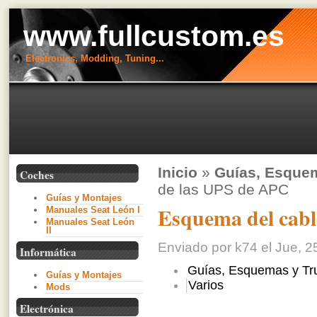
www.fullcustom.es
Electronics, Modding, Tuning...
Inicio
»
Guías, Esque
Coches
de las UPS de APC
Guías y Montajes
Esquema del cabl
Manuales Seat León I
Manuales Seat León
II
Enviado por k74 el Jue, 2
Informática
Guías, Esquemas y Tr
Guías y Montajes
Varios
Mods
Electrónica