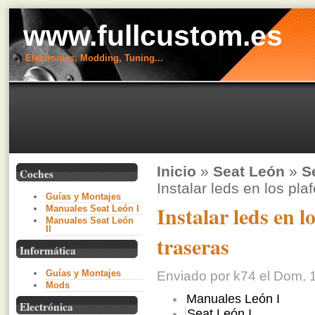
www.fullcustom.es
Electronics, Modding, Tuning...
Inicio
»
Seat León
»
S
Coches
Instalar leds en los pla
Guías y Montajes
Instalar leds en l
Manuales Seat León I
Manuales Seat León
II
traseras
Informática
Guías y Montajes
Enviado por k74 el Dom, 1
Mods
Manuales León I
Electrónica
Seat León I