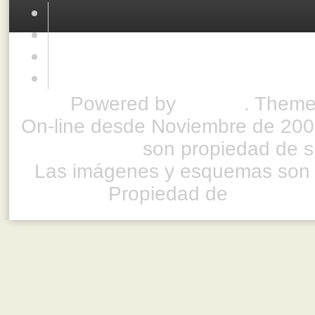
Powered by
Drupal
. Theme
On-line desde Noviembre de 200
son propiedad de su
Las imágenes y esquemas son 
Propiedad de
www.ful