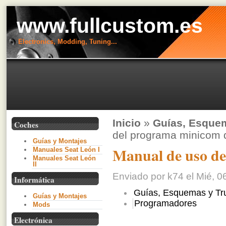
www.fullcustom.es
Electronics, Modding, Tuning...
Inicio
»
Guías, Esque
Coches
del programa minicom 
Guías y Montajes
Manual de uso d
Manuales Seat León I
Manuales Seat León
II
Enviado por k74 el Mié, 0
Informática
Guías, Esquemas y Tr
Guías y Montajes
Programadores
Mods
Electrónica