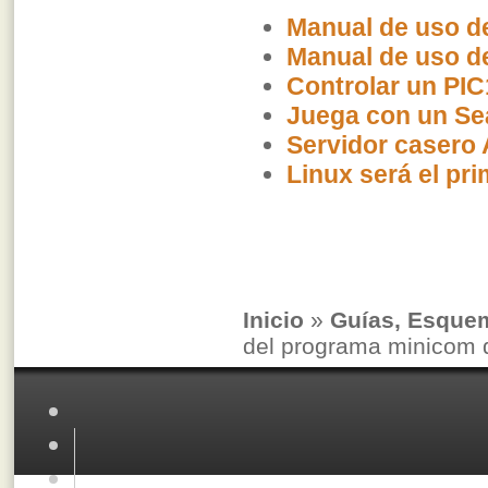
Manual de uso d
Manual de uso d
Controlar un PI
Juega con un Se
Servidor casero
Linux será el pr
Inicio
»
Guías, Esque
del programa minicom 