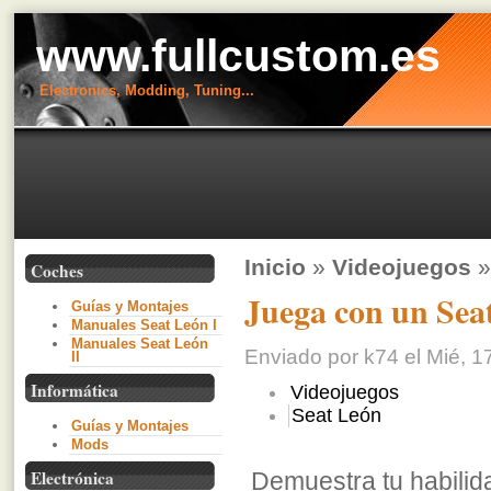
www.fullcustom.es
Electronics, Modding, Tuning...
Inicio
»
Videojuegos
»
Coches
Juega con un Sea
Guías y Montajes
Manuales Seat León I
Manuales Seat León
Enviado por k74 el Mié, 1
II
Informática
Videojuegos
Seat León
Guías y Montajes
Mods
Electrónica
Demuestra tu habilid