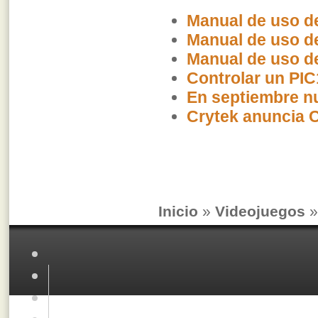
Manual de uso d
Manual de uso d
Manual de uso d
Controlar un PI
En septiembre n
Crytek anuncia C
Inicio
»
Videojuegos
»