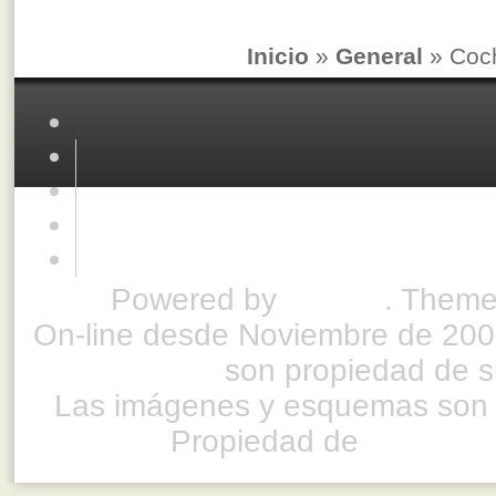
Inicio
»
General
» Coch
Powered by
Drupal
. Theme
On-line desde Noviembre de 200
son propiedad de su
Las imágenes y esquemas son 
Propiedad de
www.ful