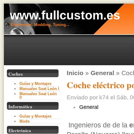
www.fullcustom.es
Electronics, Modding, Tuning...
Inicio
»
General
» Coch
Coches
Coche eléctrico p
Guías y Montajes
Manuales Seat León I
Manuales Seat León
Enviado por k74 el Sáb, 0
II
Informática
General
Guías y Montajes
Mods
Ingenieros de de la
e
Electrónica