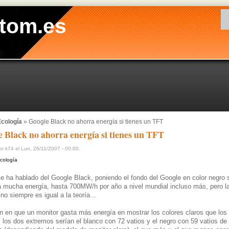
tom.es
cología
» Google Black no ahorra energía si tienes un TFT
 Black no ahorra energía si tienes un TFT
r k74 el Lun, 26/11/2007 - 00:00.
cología
 ha hablado del Google Black, poniendo el fondo del Google en color negro 
a mucha energía, hasta 700MW/h por año a nivel mundial incluso más, pero l
 no siempre es igual a la teoría...
 en que un monitor gasta más energía en mostrar los colores claros que los
 los dos extremos serían el blanco con 72 vatios y el negro con 59 vatios de