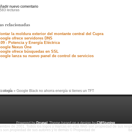
ñadir nuevo comentario
583 lecturas
as relacionadas
ontar la moldura exterior del montante central del Cupra
oogle ofrece servidores DNS
.09 - Potencia y Energía Eléctrica
oogle Nexus One
oogle ofrece búsquedas en SSL
oogle lanza su nuevo panel de control de servicios
cología
» Google Black no ahorra energía si tienes un TFT
Powered by
Drupal
. Theme based on a design by
CMStuning
.
embre de 2001. Todos los logos y marcas en esta Web son propiedad de sus respec
 son propiedad de sus autores y lo demás © Propiedad de
www.fullcustom.es
ba