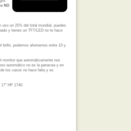
gía
ro NO
n uso un 25% del total mundial, puedes
tunado y tienes un TFT/LED no te hace
el brillo, podemos ahorrarnos entre 10 y
el monitor que automáticamente nos
oceso automático no es la panacea y en
de los casos no hace falta y es
e 17” HP 1740: