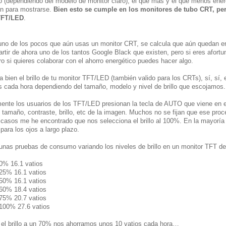
(dependiendo del modelo de monitor claro), el que más y el que menos ener
an para mostrarse.
Bien esto se cumple en los monitores de tubo CRT, pe
TFT/LED
.
uno de los pocos que aún usas un monitor CRT, se calcula que aún quedan e
artir de ahora uno de los tantos Google Black que existen, pero si eres afor
ero si quieres colaborar con el ahorro energético puedes hacer algo.
a bien el brillo de tu monitor TFT/LED (también valido para los CRTs), sí, sí, 
s cada hora dependiendo del tamaño, modelo y nivel de brillo que escojamos.
nte los usuarios de los TFT/LED presionan la tecla de AUTO que viene en 
l tamaño, contraste, brillo, etc de la imagen. Muchos no se fijan que ese pr
asos me he encontrado que nos selecciona el brillo al 100%. En la mayoría 
para los ojos a largo plazo.
unas pruebas de consumo variando los niveles de brillo en un monitor TFT d
l 0% 16.1 vatios
l 25% 16.1 vatios
l 50% 16.1 vatios
l 60% 18.4 vatios
l 75% 20.7 vatios
l 100% 27.6 vatios
el brillo a un 70% nos ahorramos unos 10 vatios cada hora…