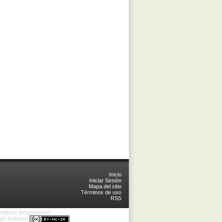
Inicio
Iniciar Sesión
Mapa del sitio
Términos de uso
RSS
tivos propietarios.
jo licencia