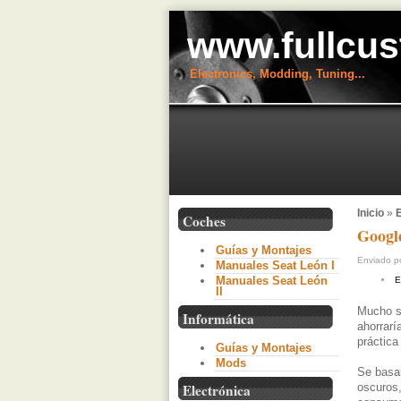
www.fullcus
Electronics, Modding, Tuning...
Inicio
»
E
Coches
Google
Guías y Montajes
Enviado po
Manuales Seat León I
Manuales Seat León
E
II
Mucho se
Informática
ahorrarí
práctica
Guías y Montajes
Mods
Se basan
oscuros,
Electrónica