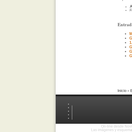
A
4
Entrad
M
G
1
G
G
G
Inicio
»
E
On-line desde Novi
Las imágenes y esquemas