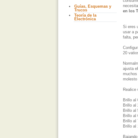
consumo 
necesit
Guías, Esquemas y
Trucos
en los 
Teoría de la
Electrónica
Si eres 
usar a p
falta, p
Configur
20 vatio
Normalme
ajusta e
muchos c
molesto 
Realice 
Brillo a
Brillo a
Brillo a
Brillo a
Brillo a
Brillo a
Bajando 