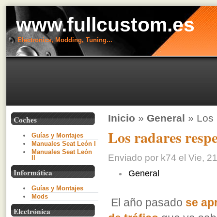
www.fullcustom.es
Electronics, Modding, Tuning...
Inicio
»
General
» Los 
Coches
Los radares resp
Guías y Montajes
Manuales Seat León I
Manuales Seat León
Enviado por k74 el Vie, 21
II
Informática
General
Guías y Montajes
Mods
El año pasado
se apr
Electrónica