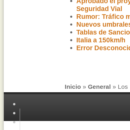
Aprobado el proy
Seguridad Vial
Rumor: Tráfico m
Nuevos umbrales 
Tablas de Sancio
Italia a 150km/h
Error Desconoci
Inicio
»
General
» Los 