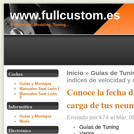
www.fullcustom.es
Electronics, Modding, Tuning...
Inicio
»
Guías de Tuni
Coches
índices de velocidad y
Guías y Montajes
Conoce la fecha d
Manuales Seat León I
Manuales Seat León
II
carga de tus neu
Informática
Guías y Montajes
Enviado por k74 el Mar, 0
Mods
Guías de Tuning
Electrónica
Varios