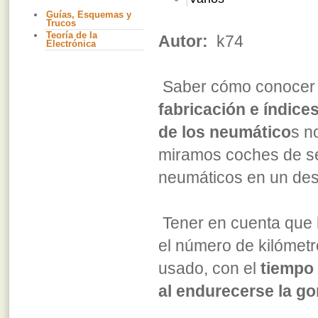
Guías, Esquemas y
Trucos
Teoría de la
Autor:
k74
Electrónica
Saber cómo conocer
fabricación e índice
de los neumático
s n
miramos coches de 
neumáticos en un desg
Tener en cuenta que 
el número de kilómetro
usado, con el
tiempo 
al endurecerse la g