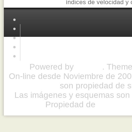
índices de velocidad y
Powered by
Drupal
. Theme
On-line desde Noviembre de 200
son propiedad de su
Las imágenes y esquemas son 
Propiedad de
www.ful