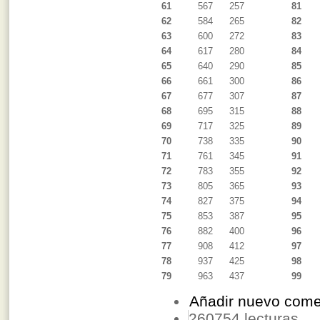
61
567
257
81
62
584
265
82
63
600
272
83
64
617
280
84
65
640
290
85
66
661
300
86
67
677
307
87
68
695
315
88
69
717
325
89
70
738
335
90
71
761
345
91
72
783
355
92
73
805
365
93
74
827
375
94
75
853
387
95
76
882
400
96
77
908
412
97
78
937
425
98
79
963
437
99
Añadir nuevo come
260754 lecturas