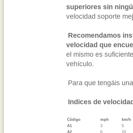
superiores sin ning
velocidad soporte mej
Recomendamos insta
velocidad que encue
el mismo es suficient
vehículo.
Para que tengáis una 
Indices de velocida
Código
mph
km/h
A1
3
5
A2
6
10