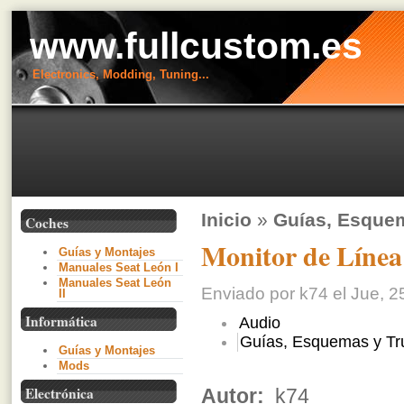
www.fullcustom.es
Electronics, Modding, Tuning...
Inicio
»
Guías, Esque
Coches
Monitor de Línea
Guías y Montajes
Manuales Seat León I
Manuales Seat León
Enviado por k74 el Jue, 2
II
Informática
Audio
Guías, Esquemas y Tr
Guías y Montajes
Mods
Electrónica
Autor:
k74