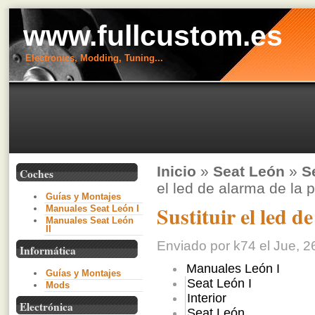
www.fullcustom.es
Electronics, Modding, Tuning...
Inicio
»
Seat León
»
S
Coches
el led de alarma de la 
Guías y Montajes
Sustituir el led d
Manuales Seat León I
Manuales Seat León
II
Enviado por k74 el Jue, 2
Informática
Manuales León I
Guías y Montajes
Seat León I
Mods
Interior
Electrónica
Seat León