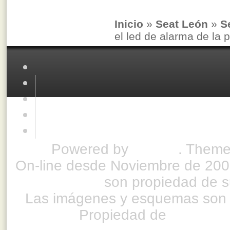
Inicio
»
Seat León
»
S
el led de alarma de la 
Powered by
Drupal
. Theme
On-line desde Noviembre de 200
son propiedad de su
Las imágenes y esquemas son 
Propiedad de
www.ful