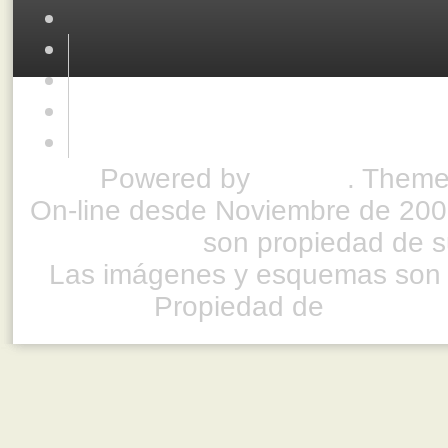
Powered by
Drupal
. Theme
On-line desde Noviembre de 200
son propiedad de su
Las imágenes y esquemas son 
Propiedad de
www.ful