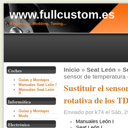
www.fullcustom.es
Electronics, Modding, Tuning...
Inicio
»
Seat León
»
S
Coches
sensor de temperatura 
Guías y Montajes
Sustituir el sens
Manuales Seat León I
Manuales Seat León
II
rotativa de los T
Informática
Guías y Montajes
Enviado por k74 el Sáb, 2
Mods
Manuales León I
Electrónica
Seat León I