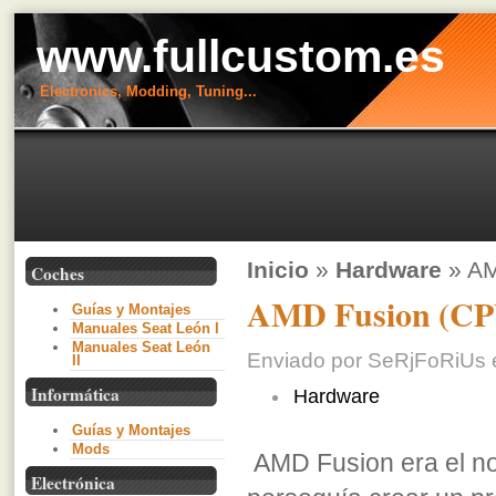
www.fullcustom.es
Electronics, Modding, Tuning...
Inicio
»
Hardware
» AM
Coches
AMD Fusion (CPU
Guías y Montajes
Manuales Seat León I
Manuales Seat León
Enviado por SeRjFoRiUs e
II
Informática
Hardware
Guías y Montajes
Mods
AMD Fusion era el n
Electrónica