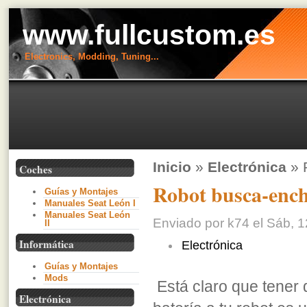
www.fullcustom.es
Electronics, Modding, Tuning...
Inicio
»
Electrónica
» 
Coches
Robot busca-ench
Guías y Montajes
Manuales Seat León I
Manuales Seat León
Enviado por k74 el Sáb, 1
II
Informática
Electrónica
Guías y Montajes
Mods
Está claro que tener 
Electrónica