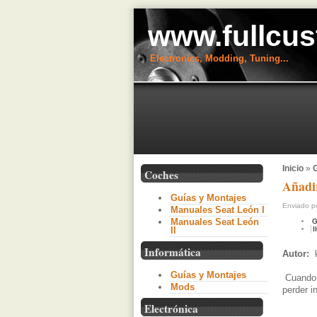
www.fullcus
Electronics, Modding, Tuning...
Inicio
»
G
Coches
Añadir
Guías y Montajes
Enviado po
Manuales Seat León I
Manuales Seat León
G
II
I
Informática
Autor:
Guías y Montajes
Cuando q
Mods
perder i
Electrónica