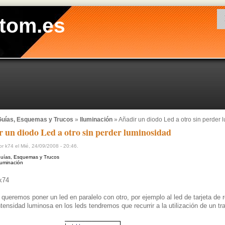
tom.es
uías, Esquemas y Trucos
»
Iluminación
» Añadir un diodo Led a otro sin perder 
 un diodo Led a otro sin perder luminosidad
r k74 el Mié, 24/09/2008 - 20:46.
uías, Esquemas y Trucos
luminación
k74
ueremos poner un led en paralelo con otro, por ejemplo al led de tarjeta de
ntensidad luminosa en los leds tendremos que recurrir a la utilización de un tra