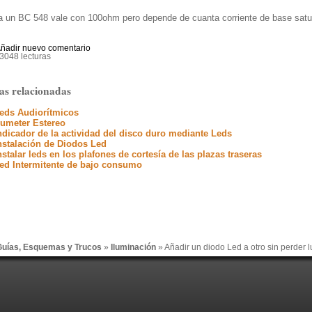
un BC 548 vale con 100ohm pero depende de cuanta corriente de base satura 
ñadir nuevo comentario
3048 lecturas
as relacionadas
eds Audiorítmicos
umeter Estereo
ndicador de la actividad del disco duro mediante Leds
nstalación de Diodos Led
nstalar leds en los plafones de cortesía de las plazas traseras
ed Intermitente de bajo consumo
uías, Esquemas y Trucos
»
Iluminación
» Añadir un diodo Led a otro sin perder 