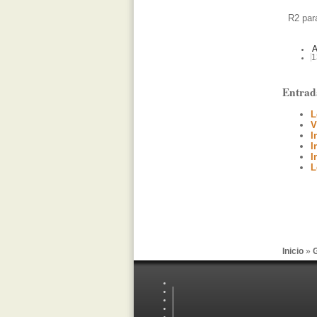
R2 para 
A
1
Entrad
L
V
I
I
I
L
Inicio
»
G