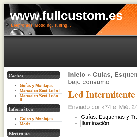
www.fullcustom.es
Electronics, Modding, Tuning...
Inicio
»
Guías, Esque
Coches
bajo consumo
Guías y Montajes
Led Intermitente
Manuales Seat León I
Manuales Seat León
II
Enviado por k74 el Mié, 2
Informática
Guías, Esquemas y Tr
Guías y Montajes
Iluminación
Mods
Electrónica