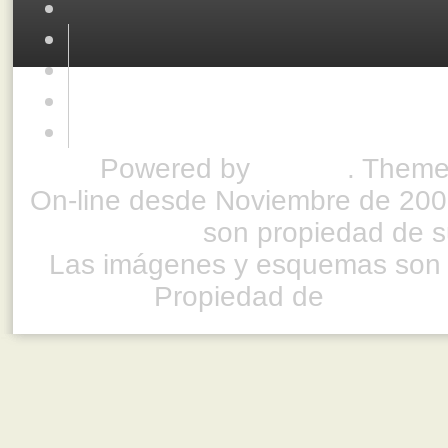
Powered by
Drupal
. Theme
On-line desde Noviembre de 200
son propiedad de su
Las imágenes y esquemas son 
Propiedad de
www.ful