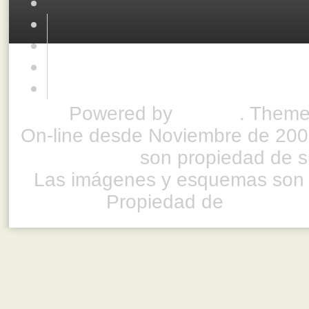
Powered by
Drupal
. Theme
On-line desde Noviembre de 200
son propiedad de su
Las imágenes y esquemas son 
Propiedad de
www.ful