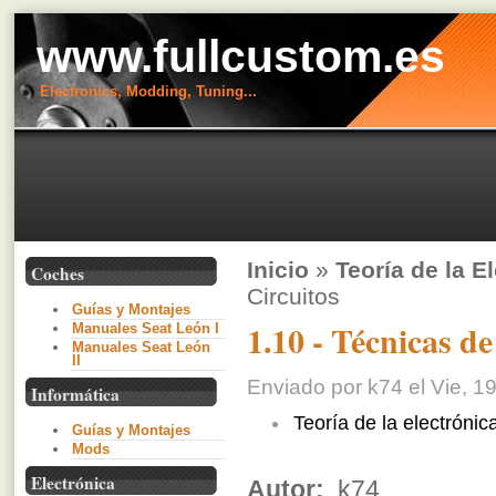
www.fullcustom.es
Electronics, Modding, Tuning...
Inicio
»
Teoría de la E
Coches
Circuitos
Guías y Montajes
1.10 - Técnicas d
Manuales Seat León I
Manuales Seat León
II
Enviado por k74 el Vie, 19
Informática
Teoría de la electrónic
Guías y Montajes
Mods
Electrónica
Autor:
k74