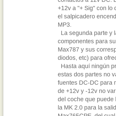
+12v a "+ Sig" con lo
el salpicadero encen
MP3.
La segunda parte y la
componentes para sumi
Max787 y sus corresp
diodos, etc) para ofr
Hasta aquí ningún p
estas dos partes no v
fuentes DC-DC para m
de +12v y -12v no varí
del coche que puede l
la MK 2.0 para la sal
Max765CPE, del cual 