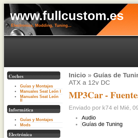
www.fullcustom.es
Electronics, Modding, Tuning...
Inicio
»
Guías de Tuni
Coches
ATX a 12v DC
Guías y Montajes
MP3Car - Fuente
Manuales Seat León I
Manuales Seat León
II
Enviado por k74 el Mié, 0
Informática
Audio
Guías y Montajes
Guías de Tuning
Mods
Electrónica