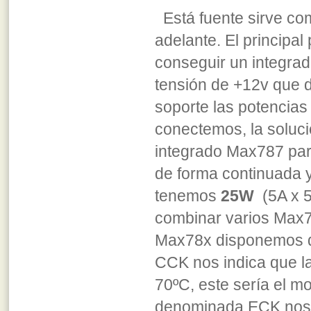
Está fuente sirve co
adelante. El principa
conseguir un integra
tensión de +12v que d
soporte las potencias
conectemos, la soluci
integrado Max787 par
de forma continuada y
tenemos
25W
(5A x 5
combinar varios Max787
Max78x disponemos de
CCK nos indica que l
70ºC, este sería el m
denominada ECK nos i